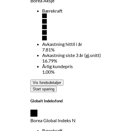
Borea Aksje
Bærekraft
Avkastning hittil i år
7.81%
Avkastning siste 3 år (gj.snitt)
16.79%
Årlig kundepris
1.00%
Vis fondsdetaljer
Start sparing
Globalt Indeksfond
Borea Global Indeks N
Bærekraft