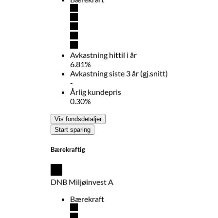
Avkastning hittil i år
6.81%
Avkastning siste 3 år (gj.snitt)
-
Årlig kundepris
0.30%
Vis fondsdetaljer
Start sparing
Bærekraftig
DNB Miljøinvest A
Bærekraft