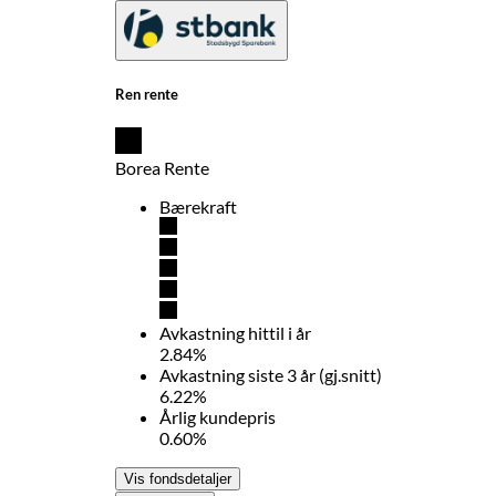
Ren rente
Borea Rente
Bærekraft
Avkastning hittil i år
2.84%
Avkastning siste 3 år (gj.snitt)
6.22%
Årlig kundepris
0.60%
Vis fondsdetaljer