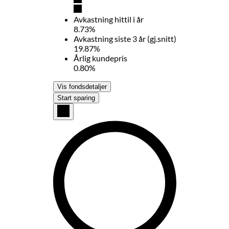
Avkastning hittil i år
8.73%
Avkastning siste 3 år (gj.snitt)
19.87%
Årlig kundepris
0.80%
Vis fondsdetaljer
Start sparing