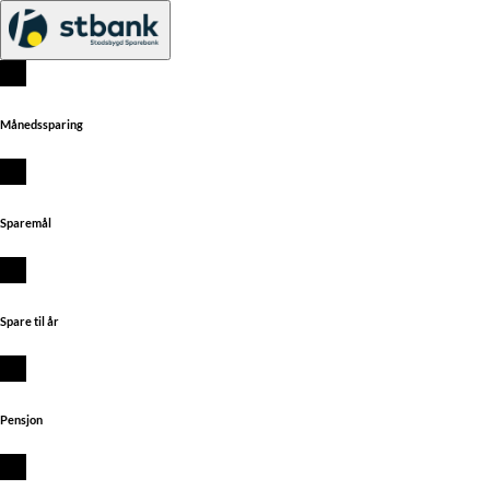
Månedssparing
Sparemål
Spare til år
Pensjon