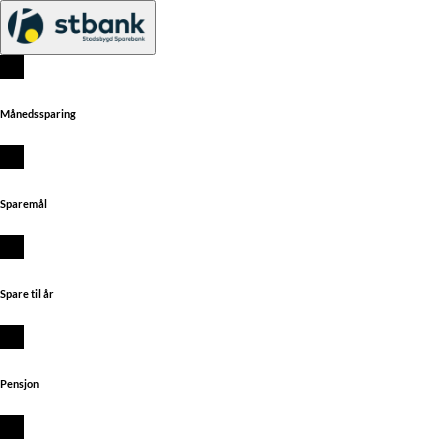
Månedssparing
Sparemål
Spare til år
Pensjon