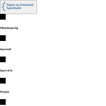
Månedssparing
Sparemål
Spare til år
Pensjon