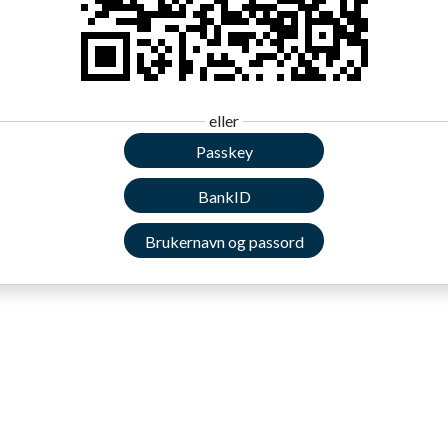
eller
Passkey
BankID
Brukernavn og passord